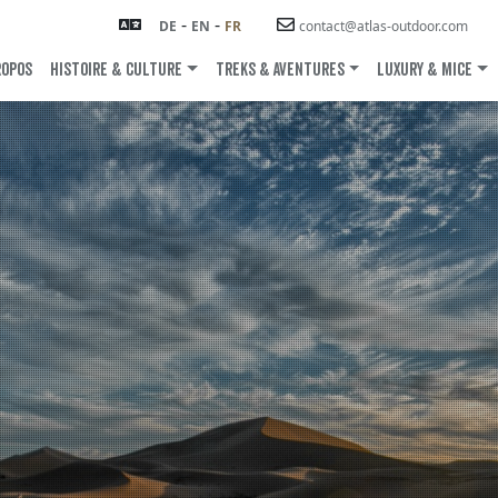
-
-
DE
EN
FR
contact@atlas-outdoor.com
ROPOS
Histoire & Culture
TREKS & AVENTURES
LUXURY & MICE