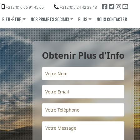
+212(0) 6 66 91 45 65
+212(0)5 24 42 29 48
BIEN-ÊTRE
NOS PROJETS SOCIAUX
PLUS
NOUS CONTACTER
Obtenir Plus d'Info